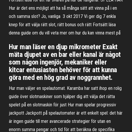
Hur är det ens möjligt att ha så många sätt att vinna på i en
och samma slot? Jo, vanliga 3 okt 2017 Vi ger dig 7 enkla
knep för att välja rätt slot, rätt bonus och rätt Fortsätt läsa
denna guide om du vill veta mer om hur du kan vinna mest på
Hur man läser en djup mikrometer Exakt
mäta djupet av en bar eller kanal är något
som någon ingenjör, mekaniker eller
kitcar entusiasten behöver för att kunna
göra med en hög grad av noggrannhet.
Hur man väljer en spelautomat. Karamba har satt ihop en rolig
guide över slotmaskiner som hjälper dig att välja det rätta
spelet på en slotmaskin för just Hur man spelar progressiv
jackpott Jackpott på spelautomater är ett enkelt spel: det här
är ingen guide till mer avancerade strategier för utan en
enorm summa pengar och tid för att beräkna de specifika