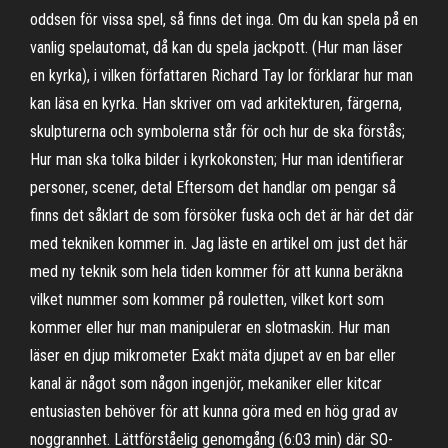
oddsen för vissa spel, så finns det inga. Om du kan spela på en
vanlig spelautomat, då kan du spela jackpott. (Hur man läser
en kyrka), i vilken författaren Richard Tay­ lor förklarar hur man
kan läsa en kyrka. Han skriver om vad arkitekturen, färgerna,
skulpturerna och symbolerna står för och hur de ska förstås;
Hur man ska tolka bilder i kyrkokonsten; Hur man identifierar
personer, scener, detal­ Eftersom det handlar om pengar så
finns det såklart de som försöker fuska och det är här det där
med tekniken kommer in. Jag läste en artikel om just det här
med ny teknik som hela tiden kommer för att kunna beräkna
vilket nummer som kommer på rouletten, vilket kort som
kommer eller hur man manipulerar en slotmaskin. Hur man
läser en djup mikrometer Exakt mäta djupet av en bar eller
kanal är något som någon ingenjör, mekaniker eller kitcar
entusiasten behöver för att kunna göra med en hög grad av
noggrannhet. Lättförståelig genomgång (6:03 min) där SO-