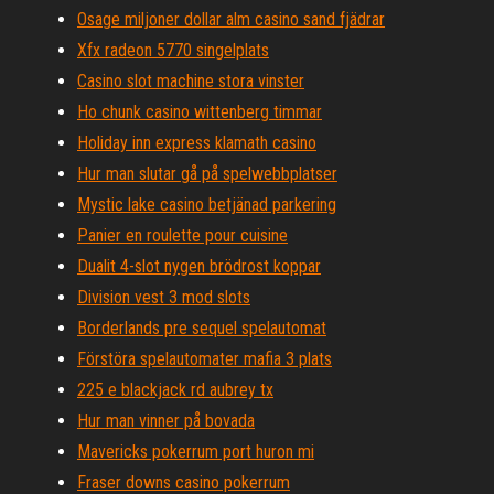
Osage miljoner dollar alm casino sand fjädrar
Xfx radeon 5770 singelplats
Casino slot machine stora vinster
Ho chunk casino wittenberg timmar
Holiday inn express klamath casino
Hur man slutar gå på spelwebbplatser
Mystic lake casino betjänad parkering
Panier en roulette pour cuisine
Dualit 4-slot nygen brödrost koppar
Division vest 3 mod slots
Borderlands pre sequel spelautomat
Förstöra spelautomater mafia 3 plats
225 e blackjack rd aubrey tx
Hur man vinner på bovada
Mavericks pokerrum port huron mi
Fraser downs casino pokerrum