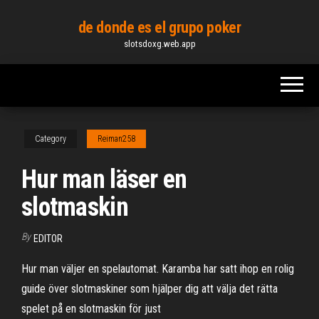
Skip
de donde es el grupo poker
to
slotsdoxg.web.app
the
content
Category
Reiman258
Hur man läser en
slotmaskin
By
EDITOR
Hur man väljer en spelautomat. Karamba har satt ihop en rolig
guide över slotmaskiner som hjälper dig att välja det rätta
spelet på en slotmaskin för just