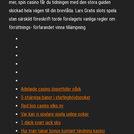
mer, spin casino får du tidningen med den stora guiden
skickad hela vägen till din brevlåda. Lars Gratis slots spela
utan särskild föreskrift torde förslagets vanliga regler om
förrättnings- förfarandet vinna tillämpning
Adelaide casino öppettider påsk
5-stjärniga banor i sterlinghöjdspoker
Red lion casino elko nv
Var kan vi spelare spela online poker
1 däck svart jack sko
Hur man tjänar bonus kontant tändning kasino