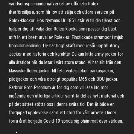
världsomspännande nätverket av officiella Rolex-
återförsäljare, som får lov att sälja och utföra service på
Rolex-klockor. Hos Nymans Ur 1851 står vi till din tjänst och
hjälper dig att välja den Rolex-klocka som passar dig bäst,
utifrån ett brett urval av Rolex-ur. Finstickade strumpor i mjuk
bomullsblandning. De har högt skaft med resår upptill. Army
Jackor med historia och karaktär Du kan hitta army jackor för
alla årstider när du letar i vårt stora utbud. Vi har allt från den
klassiska fleecejackan till feta vinterjackor, parkasjackor,
pilotjackor och våra otroligt populära M65 och BDU jackor.
Farbror Grön Premium är för dig som vill läsa lite mer
ingående och utförliga artiklar samt ta del av nytt material och
på det sättet stötta oss i denna svåra tid. Det är både en
fördjupad upplevelse samt ett stöd för vårt arbete. Under
förra året började Covid-19 sprida sig ohämmat över världen.