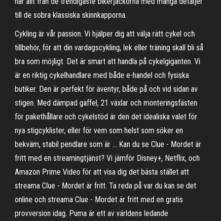
har allt från de trendigaste bikerjackorna med många detaljer
till de sobra klassiska skinnkapporna.
Cykling är vår passion. Vi hjälper dig att välja rätt cykel och
tillbehör, för att din vardagscykling, lek eller träning skall bli så
bra som möjligt. Det är smart att handla på cykelgiganten. Vi
är en riktig cykelhandlare med både e-handel och fysiska
butiker. Den är perfekt för äventyr, både på och vid sidan av
stigen. Med dämpad gaffel, 21 växlar och monteringsfästen
för pakethållare och cykelstöd är den det idealiska valet för
nya stigcyklister, eller för vem som helst som söker en
bekväm, stabil pendlare som är … Kan du se Clue - Mordet är
fritt med en streamingtjänst? Vi jämför Disney+, Netflix, och
Amazon Prime Video för att visa dig det bästa stället att
streama Clue - Mordet är fritt. Ta reda på var du kan se det
online och streama Clue - Mordet är fritt med en gratis
provversion idag. Puma är ett av världens ledande