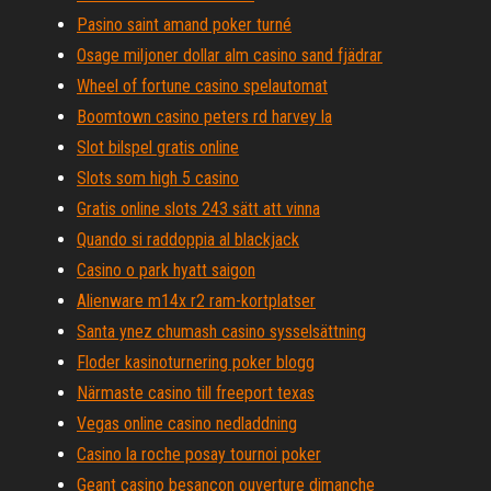
Pasino saint amand poker turné
Osage miljoner dollar alm casino sand fjädrar
Wheel of fortune casino spelautomat
Boomtown casino peters rd harvey la
Slot bilspel gratis online
Slots som high 5 casino
Gratis online slots 243 sätt att vinna
Quando si raddoppia al blackjack
Casino o park hyatt saigon
Alienware m14x r2 ram-kortplatser
Santa ynez chumash casino sysselsättning
Floder kasinoturnering poker blogg
Närmaste casino till freeport texas
Vegas online casino nedladdning
Casino la roche posay tournoi poker
Geant casino besancon ouverture dimanche