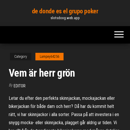
Skip
de donde es el grupo poker
to
slotsdoxg.web.app
the
content
Category
Lampey64256
Vem är herr grön
By
EDITOR
Letar du efter den perfekta skinnjackan, mockajackan eller
bikerjackan för både dam och herr? Då har du kommit helt
rätt, vi har skinnjackor i alla sorter. Passa på att investera i en
snygg mocka- eller skinnjacka, plagget går aldrig ur tiden. Vi