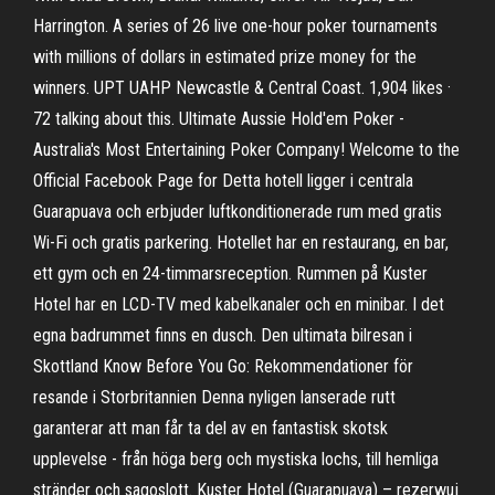
Harrington. A series of 26 live one-hour poker tournaments
with millions of dollars in estimated prize money for the
winners. UPT UAHP Newcastle & Central Coast. 1,904 likes ·
72 talking about this. Ultimate Aussie Hold'em Poker -
Australia's Most Entertaining Poker Company! Welcome to the
Official Facebook Page for Detta hotell ligger i centrala
Guarapuava och erbjuder luftkonditionerade rum med gratis
Wi-Fi och gratis parkering. Hotellet har en restaurang, en bar,
ett gym och en 24-timmarsreception. Rummen på Kuster
Hotel har en LCD-TV med kabelkanaler och en minibar. I det
egna badrummet finns en dusch. Den ultimata bilresan i
Skottland Know Before You Go: Rekommendationer för
resande i Storbritannien Denna nyligen lanserade rutt
garanterar att man får ta del av en fantastisk skotsk
upplevelse - från höga berg och mystiska lochs, till hemliga
stränder och sagoslott. Kuster Hotel (Guarapuava) – rezerwuj