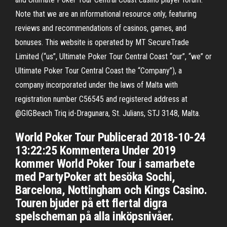
Note that we are an informational resource only, featuring
reviews and recommendations of casinos, games, and
bonuses. This website is operated by MT SecureTrade
Limited (“us”, Ultimate Poker Tour Central Coast “our”, “we” or
Ultimate Poker Tour Central Coast the “Company”), a
company incorporated under the laws of Malta with
registration number C56545 and registered address at
@GIGBeach Triq id-Dragunara, St. Julians, STJ 3148, Malta.
World Poker Tour Publicerad 2018-10-24
13:22:25 Kommentera Under 2019
kommer World Poker Tour i samarbete
med PartyPoker att besöka Sochi,
Barcelona, Nottingham och Kings Casino.
Touren bjuder på ett flertal digra
spelscheman på alla inköpsnivåer.