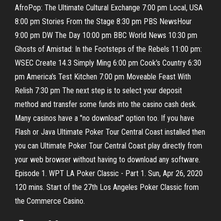
AfroPop: The Ultimate Cultural Exchange 7:00 pm Local, USA
8:00 pm Stories From the Stage 8:30 pm PBS NewsHour
9:00 pm DW The Day 10:00 pm BBC World News 10:30 pm
Ghosts of Amistad: In the Footsteps of the Rebels 11:00 pm:
WSEC Create 14.3 Simply Ming 6:00 pm Cook's Country 6:30
pm America's Test Kitchen 7:00 pm Moveable Feast With
Relish 7:30 pm The next step is to select your deposit
method and transfer some funds into the casino cash desk.
Many casinos have a "no download" option too. If you have
Flash or Java Ultimate Poker Tour Central Coast installed then
you can Ultimate Poker Tour Central Coast play directly from
your web browser without having to download any software.
Episode 1. WPT LA Poker Classic - Part 1. Sun, Apr 26, 2020
120 mins. Start of the 27th Los Angeles Poker Classic from
the Commerce Casino.