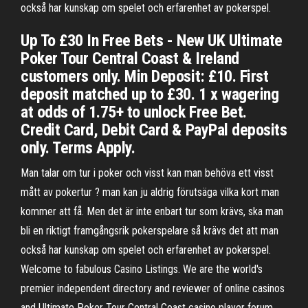
också har kunskap om spelet och erfarenhet av pokerspel.
Up To £30 In Free Bets - New UK Ultimate
Poker Tour Central Coast & Ireland
customers only. Min Deposit: £10. First
deposit matched up to £30. 1 x wagering
at odds of 1.75+ to unlock Free Bet.
Credit Card, Debit Card & PayPal deposits
only. Terms Apply.
Man talar om tur i poker och visst kan man behöva ett visst
mått av pokertur ? man kan ju aldrig förutsäga vilka kort man
kommer att få. Men det är inte enbart tur som krävs, ska man
bli en riktigt framgångsrik pokerspelare så krävs det att man
också har kunskap om spelet och erfarenhet av pokerspel.
Welcome to fabulous Casino Listings. We are the world's
premier independent directory and reviewer of online casinos
and Ultimate Poker Tour Central Coast casino player forum.