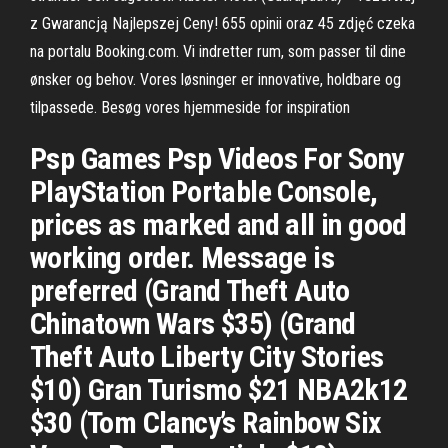
z Gwarancją Najlepszej Ceny! 655 opinii oraz 45 zdjęć czeka
na portalu Booking.com. Vi indretter rum, som passer til dine
ønsker og behov. Vores løsninger er innovative, holdbare og
tilpassede. Besøg vores hjemmeside for inspiration
Psp Games Psp Videos For Sony
PlayStation Portable Console,
prices as marked and all in good
working order. Message is
preferred (Grand Theft Auto
Chinatown Wars $35) (Grand
Theft Auto Liberty City Stories
$10) Gran Turismo $21 NBA2k12
$30 (Tom Clancy’s Rainbow Six