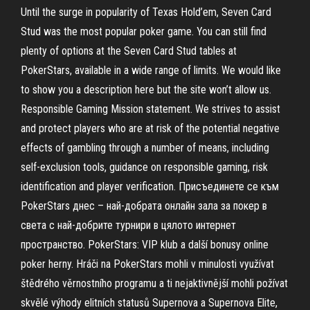
Until the surge in popularity of Texas Hold’em, Seven Card
Stud was the most popular poker game. You can still find
plenty of options at the Seven Card Stud tables at
PokerStars, available in a wide range of limits. We would like
to show you a description here but the site won’t allow us.
Responsible Gaming Mission statement. We strives to assist
and protect players who are at risk of the potential negative
effects of gambling through a number of means, including
self-exclusion tools, guidance on responsible gaming, risk
identification and player verification. Присъединете се към
PokerStars днес – най-добрата онлайн зала за покер в
света с най-добрите турнири в цялото интернет
пространство. PokerStars: VIP klub a další bonusy online
poker herny. Hráči na PokerStars mohli v minulosti využívat
štědrého věrnostního programu a ti nejaktivnější mohli požívat
skvělé výhody elitních statusů Supernova a Supernova Elite,