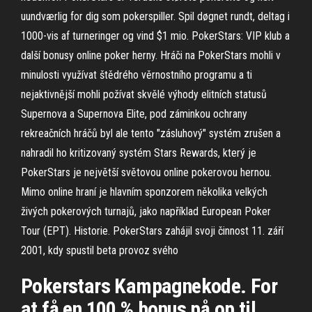
uundværlig for dig som pokerspiller. Spil døgnet rundt, deltag i
1000-vis af turneringer og vind $1 mio. PokerStars: VIP klub a
další bonusy online poker herny. Hráči na PokerStars mohli v
minulosti využívat štědrého věrnostního programu a ti
nejaktivnější mohli požívat skvělé výhody elitních statusů
Supernova a Supernova Elite, pod záminkou ochrany
rekreačních hráčů byl ale tento "zásluhový" systém zrušen a
nahradil ho kritizovaný systém Stars Rewards, který je
PokerStars je největší světovou online pokerovou hernou.
Mimo online hraní je hlavním sponzorem několika velkých
živých pokerových turnajů, jako například European Poker
Tour (EPT). Historie. PokerStars zahájil svoji činnost 11. září
2001, kdy spustil beta provoz svého
Pokerstars Kampagnekode. For
at få en 100 % bonus på op til