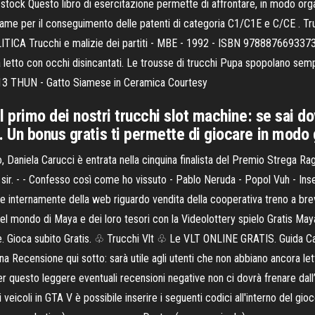
ock Questo libro di esercitazione permette di affrontare, in modo organic
same per il conseguimento delle patenti di categoria C1/C1E e C/CE . Truc
CA Trucchi e malizie dei partiti - MBE - 1992 - ISBN 9788876693373. 
a letto con occhi disincantati. Le trousse di trucchi Pupa spopolano semp
e. 13 THUN - Gatto Siamese in Ceramica Courtesy
il primo dei nostri trucchi slot machine: se sai d
. Un bonus gratis ti permette di giocare in modo 
, Daniela Carucci è entrata nella cinquina finalista del Premio Strega Ra
ir. - - Confesso così come ho vissuto - Pablo Neruda - Popol Vuh - Insetti
ole internamente della web riguardo vendita della cooperativa treno a bre
 nel mondo di Maya e dei loro tesori con la Videolottery spielo Gratis 
ne. Gioca subito Gratis. ♧ Trucchi Vlt ♧ Le VLT ONLINE GRATIS. Guida Cas
 una Recensione qui sotto: sarà utile agli utenti che non abbiano ancora le
per questo leggere eventuali recensioni negative non ci dovrà frenare dall
veicoli in GTA V è possibile inserire i seguenti codici all'interno del gi