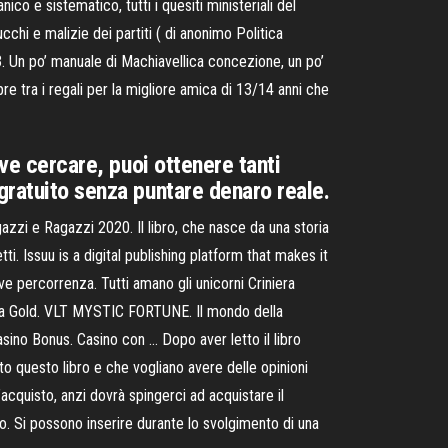
o e sistematico, tutti i quesiti ministeriali del
chi e malizie dei partiti ( di anonimo Politica
Un po’ manuale di Machiavellica concezione, un po’
re tra i regali per la migliore amica di 13/14 anni che
ove cercare, puoi ottenere tanti
gratuito senza puntare denaro reale.
gazzi e Ragazzi 2020. Il libro, che nasce da una storia
. Issuu is a digital publishing platform that makes it
ve percorrenza. Tutti amano gli unicorni Criniera
Maya Gold. VLT MYSTIC FORTUNE. Il mondo della
ino Bonus. Casino con … Dopo aver letto il libro
tto questo libro e che vogliano avere delle opinioni
’acquisto, anzi dovrà spingerci ad acquistare il
oco. Si possono inserire durante lo svolgimento di una