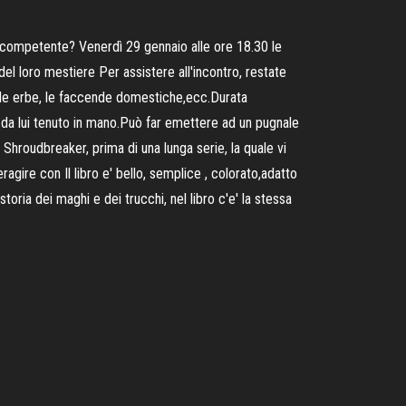
odo competente? Venerdì 29 gennaio alle ore 18.30 le
del loro mestiere Per assistere all'incontro, restate
, le erbe, le faccende domestiche,ecc.Durata
 da lui tenuto in mano.Può far emettere ad un pugnale
hroudbreaker, prima di una lunga serie, la quale vi
gire con Il libro e' bello, semplice , colorato,adatto
toria dei maghi e dei trucchi, nel libro c'e' la stessa