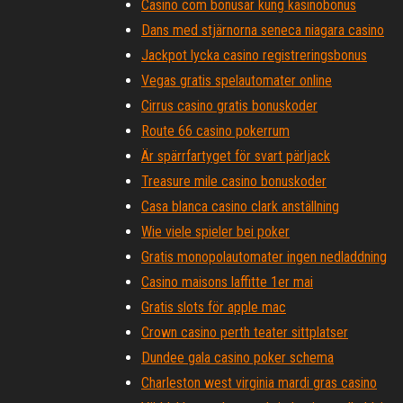
Casino com bonusar kung kasinobonus
Dans med stjärnorna seneca niagara casino
Jackpot lycka casino registreringsbonus
Vegas gratis spelautomater online
Cirrus casino gratis bonuskoder
Route 66 casino pokerrum
Är spärrfartyget för svart pärljack
Treasure mile casino bonuskoder
Casa blanca casino clark anställning
Wie viele spieler bei poker
Gratis monopolautomater ingen nedladdning
Casino maisons laffitte 1er mai
Gratis slots för apple mac
Crown casino perth teater sittplatser
Dundee gala casino poker schema
Charleston west virginia mardi gras casino