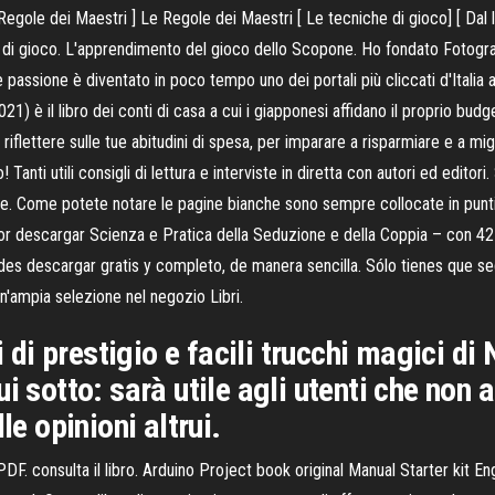
e Regole dei Maestri ] Le Regole dei Maestri [ Le tecniche di gioco] [ Dal l
e di gioco. L'apprendimento del gioco dello Scopone. Ho fondato Fotogr
e passione è diventato in poco tempo uno dei portali più cliccati d'Italia ar
021) è il libro dei conti di casa a cui i giapponesi affidano il proprio bud
 riflettere sulle tue abitudini di spesa, per imparare a risparmiare e a mig
! Tanti utili consigli di lettura e interviste in diretta con autori ed editori
ime. Come potete notare le pagine bianche sono sempre collocate in punti
por descargar Scienza e Pratica della Seduzione e della Coppia – con 42 Tr
es descargar gratis y completo, de manera sencilla. Sólo tienes que segui
un'ampia selezione nel negozio Libri.
i di prestigio e facili trucchi magici di
i sotto: sarà utile agli utenti che non
le opinioni altrui.
PDF. consulta il libro. Arduino Project book original Manual Starter kit Engli