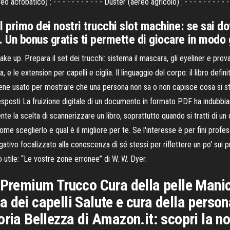
crobatico) : - - - - - - - - - - - Duster (aereo agricolo) : - - - - - - - - - -
il primo dei nostri trucchi slot machine: se sai d
. Un bonus gratis ti permette di giocare in modo 
ake up. Prepara il set dei trucchi: sistema il mascara, gli eyeliner e prov
a, e le extension per capelli e ciglia. Il linguaggio del corpo: il libro defi
iene usato per mostrare che una persona non sa o non capisce cosa si s
 esposti La fruizione digitale di un documento in formato PDF ha indubbia
te la scelta di scannerizzare un libro, soprattutto quando si tratti di un 
me sceglierlo e qual è il migliore per te. Se l'interesse è per fini professi
ativo focalizzato alla conoscenza di sé stessi per riflettere un po' sui pro
o utile: “Le vostre zone erronee” di W. W. Dyer.
 Premium Trucco Cura della pelle Mani
 dei capelli Salute e cura della perso
ria Bellezza di Amazon.it: scopri la no