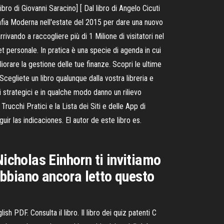
ibro di Giovanni Saracino] [ Dal libro di Angelo Cicuti
afia Moderna nell'estate del 2015 per dare una nuovo
rivando a raccogliere più di 1 Milione di visitatori nel
get personale. In pratica è una specie di agenda in cui
liorare la gestione delle tue finanze. Scopri le ultime
. Scegliete un libro qualunque dalla vostra libreria e
 strategici e in qualche modo danno un rilievo
ucchi Pratici e la Lista dei Siti e delle App di
r las indicaciones. El autor de este libro es.
 Nicholas Einhorn ti invitiamo
 abbiano ancora letto questo
sh PDF. Consulta il libro. Il libro dei quiz patenti C