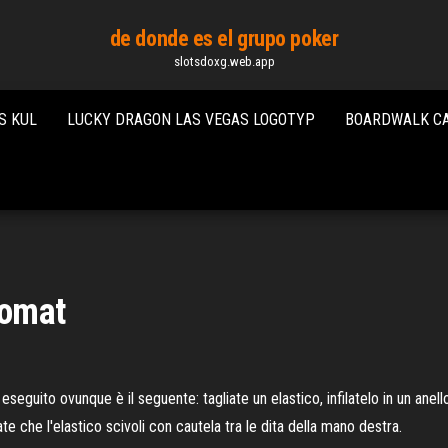
de donde es el grupo poker
slotsdoxg.web.app
S KUL
LUCKY DRAGON LAS VEGAS LOGOTYP
BOARDWALK CA
tomat
eguito ovunque è il seguente: tagliate un elastico, infilatelo in un anello 
ate che l'elastico scivoli con cautela tra le dita della mano destra.