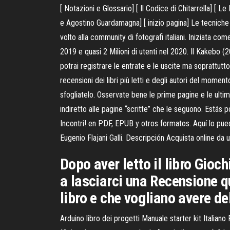
[ Notazioni e Glossario] [ Il Codice di Chitarrella] [ L
e Agostino Guardamagna] [ inizio pagina] Le tecnich
volto alla community di fotografi italiani. Iniziata com
2019 e quasi 2 Milioni di utenti nel 2020. Il Kakebo (2
potrai registrare le entrate e le uscite ma soprattutto
recensioni dei libri più letti e degli autori del momento
sfogliatelo. Osservate bene le prime pagine e le ult
indiretto alle pagine “scritte” che le seguono. Estás 
Incontri! en PDF, EPUB y otros formatos. Aquí lo pued
Eugenio Flajani Galli. Descripción Acquista online da 
Dopo aver letto il libro Gioch
a lasciarci una Recensione qu
libro e che vogliano avere del
Arduino libro dei progetti Manuale starter kit Italiano 