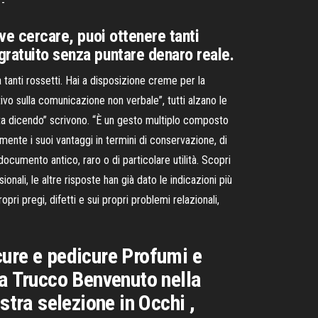
 -
ove cercare, puoi ottenere tanti
gratuito senza puntare denaro reale.
a tanti rossetti. Hai a disposizione creme per la
nitivo sulla comunicazione non verbale”, tutti alzano le
ta dicendo” scrivono. “È un gesto multiplo composto
mente i suoi vantaggi in termini di conservazione, di
documento antico, raro o di particolare utilità. Scopri
onali, le altre risposte han già dato le indicazioni più
pri pregi, difetti e sui propri problemi relazionali,
cure e pedicure Profumi e
na Trucco Benvenuto nella
stra selezione in Occhi ,