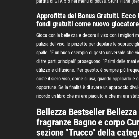
partita di GTA 5 o nel menu di pausa. Stunt Plane (aereo a
Approfitta dei Bonus Gratuiti. Ecco 
fondi gratuiti come nuovo giocatore
Gioca con la bellezza e decora il viso con i migliori m
pulizia del viso, le pinzette per depilare le sopraccigli
spalle. “È un buon esempio di gesto universale che v
di tre parti principali” proseguono. “Palmi delle mani
utilizzo e diffusione. Per questo, è sempre più frequen
cos'è il siero viso, come si usa, quando applicarlo e co
opportune. Se la finalità è di avere un approccio divulg
ricordo un libro che mi era piaciuto e che mi era stat
Bellezza Bestseller Bellezza
fragranze Bagno e corpo Cura
sezione "Trucco" della catego