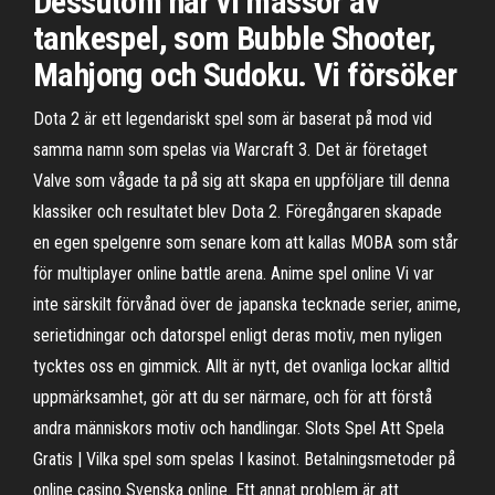
Dessutom har vi massor av
tankespel, som Bubble Shooter,
Mahjong och Sudoku. Vi försöker
Dota 2 är ett legendariskt spel som är baserat på mod vid
samma namn som spelas via Warcraft 3. Det är företaget
Valve som vågade ta på sig att skapa en uppföljare till denna
klassiker och resultatet blev Dota 2. Föregångaren skapade
en egen spelgenre som senare kom att kallas MOBA som står
för multiplayer online battle arena. Anime spel online Vi var
inte särskilt förvånad över de japanska tecknade serier, anime,
serietidningar och datorspel enligt deras motiv, men nyligen
tycktes oss en gimmick. Allt är nytt, det ovanliga lockar alltid
uppmärksamhet, gör att du ser närmare, och för att förstå
andra människors motiv och handlingar. Slots Spel Att Spela
Gratis | Vilka spel som spelas I kasinot. Betalningsmetoder på
online casino Svenska online. Ett annat problem är att