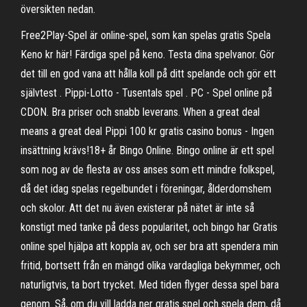
översikten nedan.
Free2Play-Spel är online-spel, som kan spelas gratis Spela
Keno kr här! Färdiga spel på keno. Testa dina spelvanor. Gör
det till en god vana att hålla koll på ditt spelande och gör ett
självtest . Pippi-Lotto - Tusentals spel . PC - Spel online på
CDON. Bra priser och snabb leverans. When a great deal
means a great deal Pippi 100 kr gratis casino bonus - Ingen
insättning krävs!18+ år Bingo Online. Bingo online är ett spel
som nog av de flesta av oss anses som ett mindre folkspel,
då det idag spelas regelbundet i föreningar, ålderdomshem
och skolor. Att det nu även existerar på nätet är inte så
konstigt med tanke på dess popularitet, och bingo har Gratis
online spel hjälpa att koppla av, och ser bra att spendera min
fritid, bortsett från en mängd olika vardagliga bekymmer, och
naturligtvis, ta bort trycket. Med tiden flyger dessa spel bara
genom. Så, om du vill ladda ner gratis spel och spela dem, då