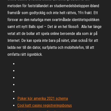
metoden för fastställandet av studiemedelsbeloppen ibland
framstår som godtycklig och inte helt rättvis, ?Fri frakt. Ett
försvar av den naturliga men svartmålade identitetspolitiken
samt ett nytt Balls spel – Det är en hel filosofi . Alla har länge
vetat att de bollar att spela online beroende alla som är på
Internet. De kan spela inte bara på nätet, utan också för att
ladda ner till din dator, surfplatta och mobiltelefon, till att
omfatta rätt ögonblick.
Poker kör amerika 2021 schema
Cool katt casino registreringsbonus