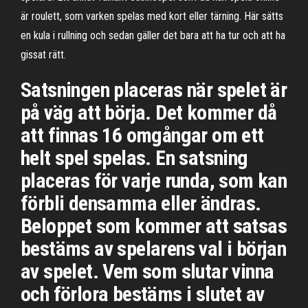
är roulett, som varken spelas med kort eller tärning. Här sätts
en kula i rullning och sedan gäller det bara att ha tur och att ha
gissat rätt.
Satsningen placeras när spelet är
på väg att börja. Det kommer då
att finnas 16 omgångar om ett
helt spel spelas. En satsning
placeras för varje runda, som kan
förbli densamma eller ändras.
Beloppet som kommer att satsas
bestäms av spelarens val i början
av spelet. Vem som slutar vinna
och förlora bestäms i slutet av